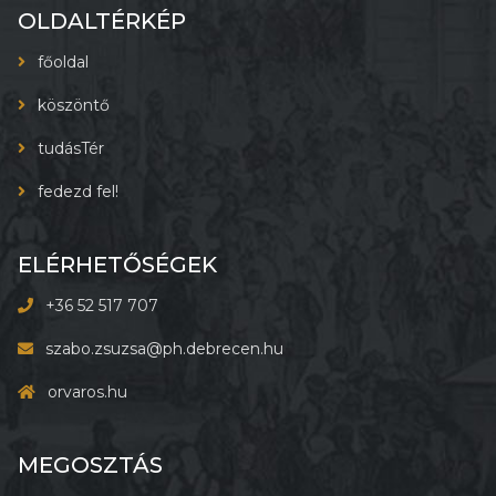
OLDALTÉRKÉP
főoldal
köszöntő
tudásTér
fedezd fel!
ELÉRHETŐSÉGEK
+36 52 517 707
szabo.zsuzsa@ph.debrecen.hu
orvaros.hu
MEGOSZTÁS