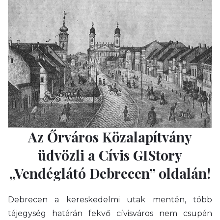
Az Őrváros Közalapítvány
üdvözli a Cívis GIStory
„Vendéglátó Debrecen” oldalán!
Debrecen a kereskedelmi utak mentén, több
tájegység határán fekvő cívisváros nem csupán