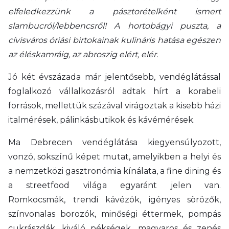
elfeledkezzünk a pásztorételként ismert
slambucról/lebbencsről! A hortobágyi puszta, a
cívisváros óriási birtokainak kulináris hatása egészen
az éléskamráig, az abroszig elért, elér.
Jó két évszázada már jelentősebb, vendéglátással
foglalkozó vállalkozásról adtak hírt a korabeli
források, mellettük százával virágoztak a kisebb házi
italmérések, pálinkásbutikok és kávémérések.
Ma Debrecen vendéglátása kiegyensúlyozott,
vonzó, sokszínű képet mutat, amelyikben a helyi és
a nemzetközi gasztronómia kínálata, a fine dining és
a streetfood világa egyaránt jelen van.
Romkocsmák, trendi kávézók, igényes sörözők,
színvonalas borozók, minőségi éttermek, pompás
cukrászdák, kiváló pékségek, magyaros és zenés