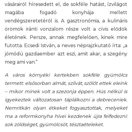
vásárairól híresedett el, de sokféle hatást, ízvilágot
magába fogadó konyhája mellett
vendégszeretetéről is. A gasztronómia, a kulináris
örömök iránti vonzalom része volt a cívis elődök
életének. Persze, annak megfelelően, kinek mire
futotta. Ecsedi István, a neves néprajzkutató írta: „a
jómódú gazdaember azt eszi, amit akar, a szegény
meg ami van.”
A város környéki kertekben sokféle gyümölcs
termett: elsősorban almát, szilvát, szőlőt ettek eleink
– mikor minek volt a szezonja éppen. Hús nélkül is
igyekeztek változatosan táplálkozni a debreceniek.
Nemritkán olyan étkeket fogyasztottak, melyeket
ma a reformkonyha hívei kezdenek újra felfedezni:
sok zöldséget, gyümölcsöt, tésztaételeket.