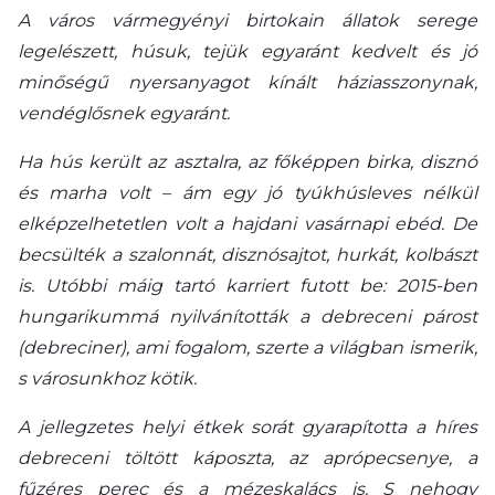
A város vármegyényi birtokain állatok serege
legelészett, húsuk, tejük egyaránt kedvelt és jó
minőségű nyersanyagot kínált háziasszonynak,
vendéglősnek egyaránt.
Ha hús került az asztalra, az főképpen birka, disznó
és marha volt – ám egy jó tyúkhúsleves nélkül
elképzelhetetlen volt a hajdani vasárnapi ebéd. De
becsülték a szalonnát, disznósajtot, hurkát, kolbászt
is. Utóbbi máig tartó karriert futott be: 2015-ben
hungarikummá nyilvánították a debreceni párost
(debreciner), ami fogalom, szerte a világban ismerik,
s városunkhoz kötik.
A jellegzetes helyi étkek sorát gyarapította a híres
debreceni töltött káposzta, az aprópecsenye, a
fűzéres perec és a mézeskalács is. S nehogy